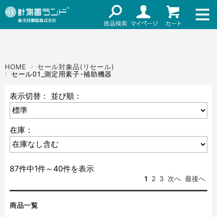
ネット通販（リセール）
メーカー名
ご利用ガイド
メーカーショップ
価格帯
HOME
セール対象品(リセール)
店舗情報
セール01_測定用素子･補助機器
～
お知らせ
表示切替：
並び順：
東洋計測器株式会社
検索
在庫：
お問い合わせ
87件中1件～40件を表示
1
2
3
次へ
最後へ
商品一覧