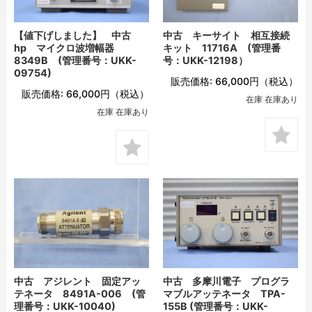
【値下げしました】 中古
中古 キーサイト 相互接続
hp マイクロ波増幅器
キット 11716A (管理番
8349B (管理番号：UKK-
号：UKK-12198）
09754)
販売価格:
66,000円
（税込）
販売価格:
66,000円
（税込）
在庫 在庫あり
在庫 在庫あり
中古 アジレント 固定アッ
中古 多摩川電子 プログラ
テネータ 8491A-006 (管
マブルアッテネータ TPA-
理番号：UKK-10040)
155B (管理番号：UKK-