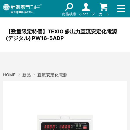
ネット通販（リセール）
メーカー名
ご利用ガイド
メーカーショップ
【数量限定特価】TEXIO 多出力直流安定化電源
(デジタル) PW16-5ADP
価格帯
店舗情報
～
お知らせ
東洋計測器株式会社
検索
HOME
新品
直流安定化電源
お問い合わせ