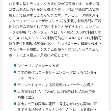
た多出力型トラッキング方式のCV/CC電源です。単出力電
源数台分の出力と多彩な機能を持ち、設計開発部門の実験
用として使用することができます。コンピュータ制御用イ
ンターフェース(ユーザオプション)を実装し製造部門の工程
用システム電源として使用することができます。コンピュ
ータ制御用インターフェースは、GP-IB又はUSBで制御可能
なIF-41GUとRS-232Cで制御可能なIF-41RSとUSBで制御可
能なIF-41USBの3種類があり、リスナ&トーカ機能を備えた
フルリモート機能とシステム拡張を可能にしたシステムサ
ポートにより幅広い用途に対応します。
シリーズレギュレータ方式
全ての操作はロータリーエンコーダによるワンダイ
アル・コントロール
ディジットキーによる設定桁のスピーティな選択
出力電圧は1mV、10mV、出力電流は1mA単位で高
精度に設定
各出力の正負両極の電圧・電流をゼロから同時に可
変できる絶対値トラッキング、さらに、ある電圧・