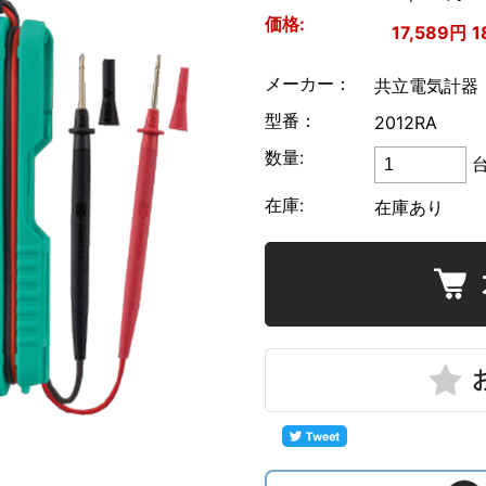
価格:
リゴル
17,589円
1
ローデ・シュワルツ
メーカー：
共立電気計器
型番：
2012RA
数量:
在庫:
在庫あり