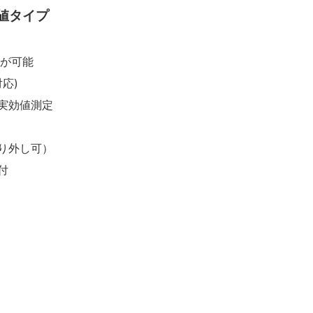
値タイプ
定が可能
応)
実効値測定
り外し可）
付