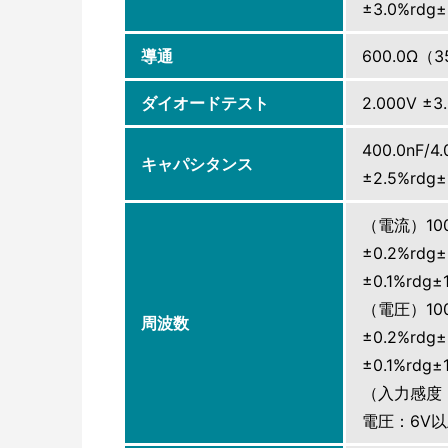
±3.0%rdg±
導通
600.0Ω
ダイオードテスト
2.000V ±
400.0nF/4.
キャパシタンス
±2.5%rdg±
（電流）100
±0.2%rdg±
±0.1%rdg±
（電圧）100/
周波数
±0.2%rdg±
±0.1%rdg±1
（入力感度 
電圧：6V以上 