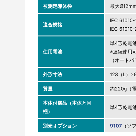
被測定導体径
最大Ø12m
IEC 61010
適合規格
IEC 61010-
単4形乾電池R0
使用電池
※連続使用可
（オートパ
外形寸法
128（L）
質量
約220g（
本体付属品（本体と同
単4形乾電池R
梱）
別売オプション
9107
（ソ