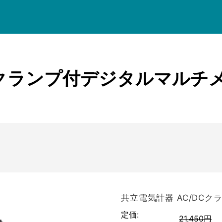
菊水電子工業
名
価格帯
共立電気計器
KEYSIGHT
三和電気計器
Cクランプ付デジタルマルチメー
検索
テクシオ
テクトロニクス
テストー
NetAlly
日置電機
ピコテスト
フルーク
共立電気計器 AC/DCク
UNI-T
定価:
横河計測
21,450円