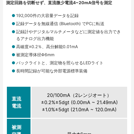
測定回路を切断せず、直流微少電流4~20mA信号を測定
192,000件の大容量データを記録
記録データを無線通信 (Bluetooth) でPCに転送
記録計やデジタルマルチメータなどに測定値を出力でき
るアナログ出力機能
高確度±0.2％、高分解能0.01mA
被測定導体径Φ6mm
バックライトと、測定物を照らせるLEDライト
長時間記録が可能な外部電源標準装備
20/100mA（2レンジオート）
直流
±0.2%±5dgt (0.00mA ~ 21.49mA)
電流
±1.0%±5dgt (21.0mA ~ 120.0mA)
被測