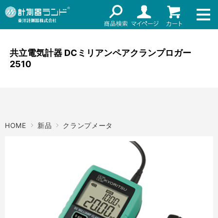
ネット通販（リセール）
メーカー名
ご利用ガイド
メーカーショップ
共立電気計器 DCミリアンペアクランプロガー
2510
価格帯
店舗情報
～
お知らせ
東洋計測器株式会社
検索
HOME
新品
クランプメータ
お問い合わせ