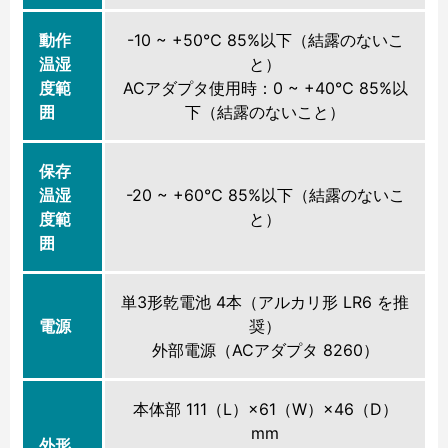
動作
-10 ~ +50℃ 85%以下（結露のないこ
温湿
と）
度範
ACアダプタ使用時：0 ~ +40℃ 85%以
囲
下（結露のないこと）
保存
温湿
-20 ~ +60℃ 85%以下（結露のないこ
度範
と）
囲
単3形乾電池 4本（アルカリ形 LR6 を推
電源
奨）
外部電源（ACアダプタ 8260）
本体部 111（L）×61（W）×46（D）
mm
外形