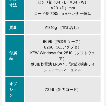
センサ部 104（L）×34（W）
寸法
×20（D）mm
コード長 700mm ※センサ 一体型
質量
約310g （電池含む）
9096（携帯用ケース）
8260（ACアダプタ）
付属
KEW Windows for 2510（ソフトウェ
品
ア）
単3形乾電池 LR6×4，取扱説明書，イ
ンストールマニュアル
オプ
ショ
7256（出力コード）
ン