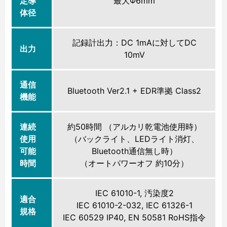
定導
最大Φ6mm
体径
記録計出力：DC 1mAに対してDC
出力
10mV
通信
Bluetooth Ver2.1 + EDR準拠 Class2
機能
連続
約50時間 （アルカリ乾電池使用時）
使用
（バックライト、LEDライト消灯、
可能
Bluetooth通信無し時）
時間
（オートパワーオフ 約10分）
IEC 61010-1, 汚染度2
適合
IEC 61010-2-032, IEC 61326-1
規格
IEC 60529 IP40, EN 50581 RoHS指令