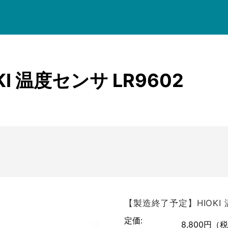
菊水電子工業
名
価格帯
共立電気計器
KEYSIGHT
三和電気計器
 温度センサ LR9602
検索
テクシオ
テクトロニクス
テストー
NetAlly
日置電機
ピコテスト
【製造終了予定】HIOKI 
定価:
フルーク
8,800円
（税