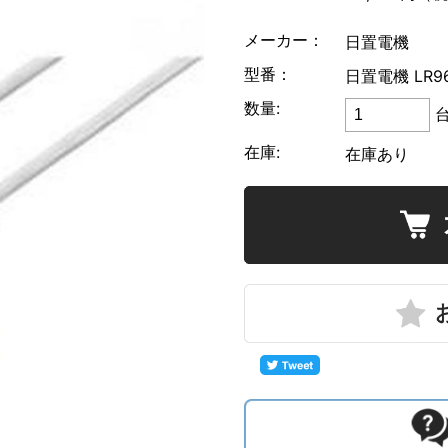
UNI-T
メーカー：
日置電機
型番：
横河計測
日置電機 LR9
数量:
リゴル
在庫:
在庫あり
ローデ・シュワルツ