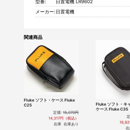
型番:
日置電機 LR9602
メーカー:
日置電機
関連商品
Fluke ソフト・ケース Fluke
Fluke ソフト・
C25
ケース Fluke C35
定価:
15,070円
定
14,317円（税込）
16,
在庫 在庫あり
在