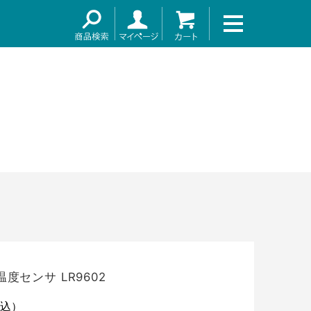
～
温度センサ LR9602
込）