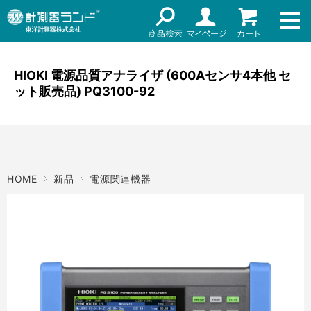
ネット通販（リセール）
メーカー名
ご利用ガイド
メーカーショップ
HIOKI 電源品質アナライザ (600Aセンサ4本他 セ
ット販売品) PQ3100-92
価格帯
店舗情報
～
お知らせ
東洋計測器株式会社
検索
HOME
新品
電源関連機器
お問い合わせ