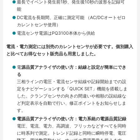
最長でイベント発生前1秒、発生後10秒の波形を記録可
能
DC電流を長期間、正確に測定可能 （AC/DCオートゼロ
カレントセンサ使用）
電流センサ電源はPQ3100本体から供給
電流・電力測定には別売のカレントセンサが必要です。個別購入
と比べてお得なセット販売品も用意しました。
電
源品質アナライザの使い方：結線と設定が簡単にでき
る
三相ラインの電圧・電流センサ結線や記録開始までの設
定をナビゲーションする「QUICK SET」機能を搭載しま
した。クランプセンサの向きの間違いや相順の誤結線な
ど判定表示を自動で行い、修正ポイントをお知らせしま
す。
電源品質アナライザの使い方：電力系統の電源品質記録
電圧、電流、電力、高調波、フリッカなどすべてを同時
に時系列で測定。トレンド記録と同時に瞬時停電、電圧