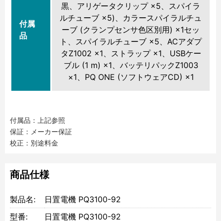
黒、アリゲータクリップ ×5、スパイラ
ルチューブ ×5)、カラースパイラルチュ
付属
ーブ (クランプセンサ色区別用) ×1セッ
品
ト、スパイラルチューブ ×5、ACアダプ
タZ1002 ×1、ストラップ ×1、USBケー
ブル (1 m) ×1、バッテリパックZ1003
×1、PQ ONE (ソフトウェアCD) ×1
付属品：上記参照
保証：メーカー保証
校正：別途料金
商品仕様
製品名:
日置電機 PQ3100-92
型番:
日置電機 PQ3100-92