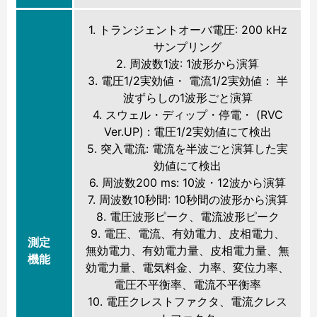
1. トランジェントオーバ電圧: 200 kHz
サンプリング
2. 周波数1波: 1波形から演算
3. 電圧1/2実効値・ 電流1/2実効値： 半
波ずらしの1波形ごと演算
4. スウェル・ディップ・停電・ (RVC
Ver.UP) : 電圧1/2実効値にて検出
5. 突入電流: 電流を半波ごと演算した実
効値にて検出
6. 周波数200 ms: 10波・12波から演算
7. 周波数10秒間: 10秒間の波形から演算
8. 電圧波形ピーク、電流波形ピーク
9. 電圧、電流、有効電力、皮相電力、
測定
無効電力、有効電力量、皮相電力量、無
機能
効電力量、電気料金、力率、変位力率、
電圧不平衡率、電流不平衡率
10. 電圧クレストファクタ、電流クレス