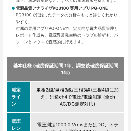
降下、周波数変動など、すべての電源異常を捉えます。
電源品質アナライザPQ3100 専用アプリ PQ-ONE
PQ3100で記録したデータの分析をもっと詳しくわかり
やすく。
付属の専用アプリPQ-ONEで、定期的な電力品質管理と
レポート作成も、電源異常発生時のトラブル解析も、パ
ソコンとマウスで直感的に行えます。
基本仕様 (確度保証期間 1年、調整後確度保証期間
1年)
測定
単相2線/単相3線/三相3線/三相4線に加
ライ
え、別途ch4で電圧/電流測定 (全ch
ン
AC/DC測定対応)
電圧
電圧測定1000.0 VrmsまたはDC、トラ
レン