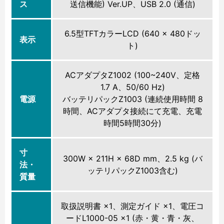
ス
送信機能) Ver.UP、USB 2.0 (通信)
6.5型TFTカラーLCD (640 × 480ドッ
表示
ト)
ACアダプタZ1002 (100~240V、定格
1.7 A、50/60 Hz)
電源
バッテリパックZ1003 (連続使用時間 8
時間、ACアダプタ接続にて充電、充電
時間5時間30分)
寸
300W × 211H × 68D mm、2.5 kg (バ
法・
ッテリパックZ1003含む)
質量
取扱説明書 ×1、測定ガイド ×1、電圧コ
ードL1000-05 ×1 (赤・黄・青・灰、