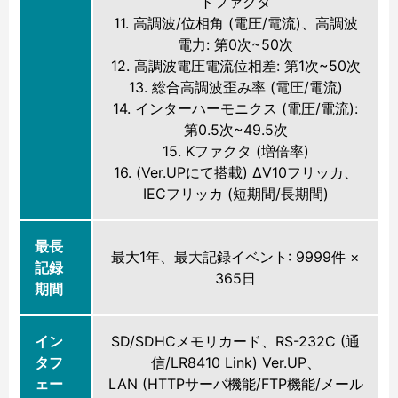
トファクタ
11. 高調波/位相角 (電圧/電流)、高調波
電力: 第0次~50次
12. 高調波電圧電流位相差: 第1次~50次
13. 総合高調波歪み率 (電圧/電流)
14. インターハーモニクス (電圧/電流):
第0.5次~49.5次
15. Kファクタ (増倍率)
16. (Ver.UPにて搭載) ΔV10フリッカ、
IECフリッカ (短期間/長期間)
最長
最大1年、最大記録イベント: 9999件 ×
記録
365日
期間
イン
SD/SDHCメモリカード、RS-232C (通
タフ
信/LR8410 Link) Ver.UP、
ェー
LAN (HTTPサーバ機能/FTP機能/メール