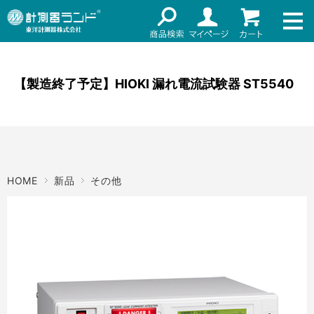
ネット通販（リセール）
メーカー名
ご利用ガイド
メーカーショップ
【製造終了予定】HIOKI 漏れ電流試験器 ST5540
価格帯
店舗情報
～
お知らせ
東洋計測器株式会社
検索
HOME
新品
その他
お問い合わせ