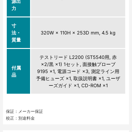
源出
力
寸
法・
320W × 110H × 253D mm, 4.5 kg
質量
テストリード L2200 (ST5540用, 赤
×2/黒 ×1) 1セット, 面接触プローブ
付属
9195 ×1, 電源コード ×3, 測定ライン用
品
予備ヒューズ ×1, 取扱説明書 ×1, ユーザ
ーズガイド ×1, CD-ROM ×1
保証：メーカー保証
校正：別途料金