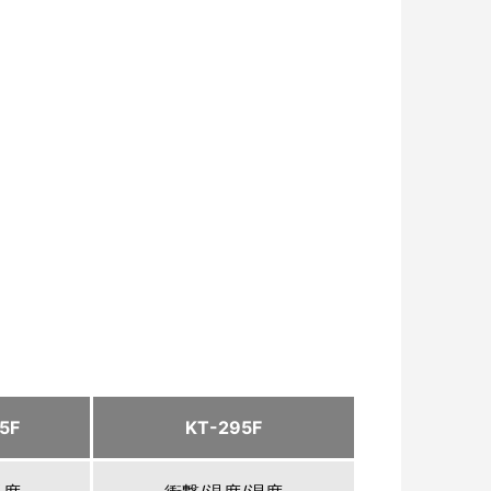
5F
KT-295F