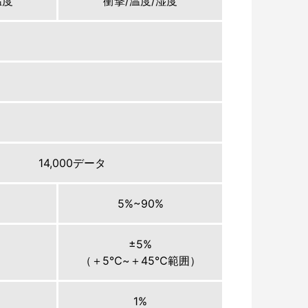
温度
衝撃/温度/湿度
14,000データ
5%~90%
±5%
（＋5℃~＋45℃範囲）
1%