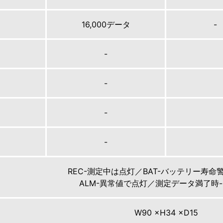
16,000データ
-
-
-
-
-
REC-測定中は点灯／BAT-バッテリー寿命
ALM-異常値で点灯／測定データ満了時-
W90 ×H34 ×D15