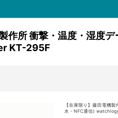
菊水電子工業
名
価格帯
共立電気計器
KEYSIGHT
製作所 衝撃・温度・湿度デー
三和電気計器
検索
r KT-295F
テクシオ
テクトロニクス
テストー
NetAlly
日置電機
ピコテスト
【在庫限り】藤田電機製作
水・NFC通信) watchlogg
フルーク