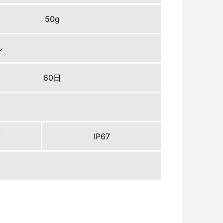
50g
ル
60日
7
IP67