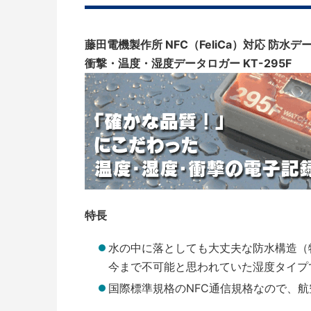
藤田電機製作所 NFC（FeliCa）対応 防水データ
衝撃・温度・湿度データロガー KT-295F
特長
水の中に落としても大丈夫な防水構造（
今まで不可能と思われていた湿度タイプ
国際標準規格のNFC通信規格なので、