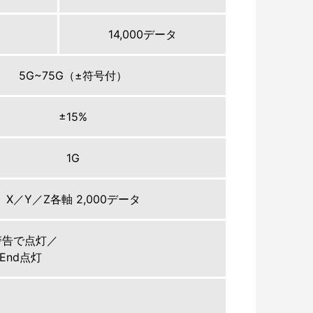
14,000データ
5G~75G（±符号付）
±15%
1G
X／Y／Z各軸 2,000データ
警告で点灯／
End点灯