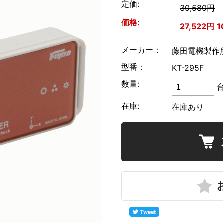
定価:
30,580円
UNI-T
価格:
27,522円
1
横河計測
メーカー：
藤田電機製作
リゴル
型番：
KT-295F
ローデ・シュワルツ
数量:
在庫:
在庫あり