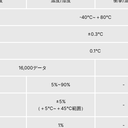
度
温度/湿度
衝撃/
-40℃~＋80℃
±0.3℃
0.1℃
16,000データ
5%~90%
-
±5%
-
（＋5℃~＋45℃範囲）
1%
-