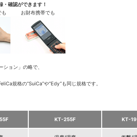
録・確認ができます！
でも
お財布携帯でも
ーション」の略で、
Ca規格の“SuiCa”や“Edy”も同じ規格です。
55F
KT-255F
KT-19