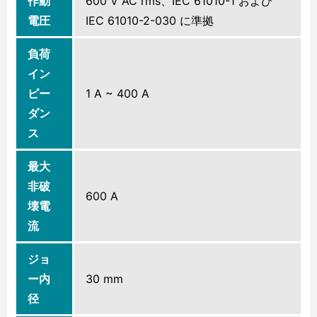
作動
600 V AC rms、IEC 61010-1 および
電圧
IEC 61010-2-030 に準拠
負荷
イン
ピー
1 A ~ 400 A
ダン
ス
最大
非破
600 A
壊電
流
ジョ
ー内
30 mm
径