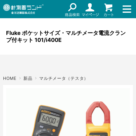
ネット通販（リセール）
メーカー名
ご利用ガイド
メーカーショップ
Fluke ポケットサイズ・マルチメータ電流クラン
プ付キット 101/i400E
価格帯
店舗情報
～
お知らせ
東洋計測器株式会社
検索
HOME
新品
マルチメータ（テスタ）
お問い合わせ