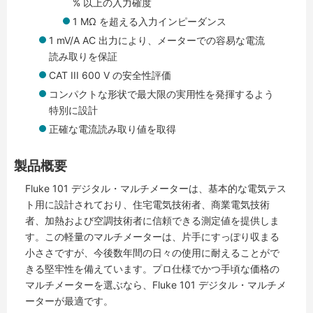
% 以上の入力確度
1 MΩ を超える入力インピーダンス
1 mV/A AC 出力により、メーターでの容易な電流
読み取りを保証
CAT III 600 V の安全性評価
コンパクトな形状で最大限の実用性を発揮するよう
特別に設計
正確な電流読み取り値を取得
製品概要
Fluke 101 デジタル・マルチメーターは、基本的な電気テス
ト用に設計されており、住宅電気技術者、商業電気技術
者、加熱および空調技術者に信頼できる測定値を提供しま
す。この軽量のマルチメーターは、片手にすっぽり収まる
小ささですが、今後数年間の日々の使用に耐えることがで
きる堅牢性を備えています。プロ仕様でかつ手頃な価格の
マルチメーターを選ぶなら、Fluke 101 デジタル・マルチメ
ーターが最適です。