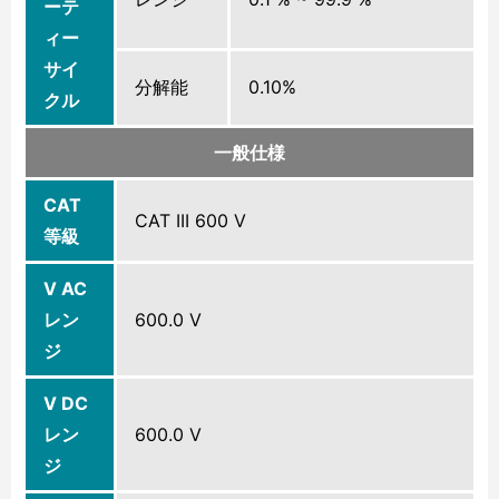
ーテ
ィー
サイ
分解能
0.10%
クル
一般仕様
CAT
CAT III 600 V
等級
V AC
レン
600.0 V
ジ
V DC
レン
600.0 V
ジ