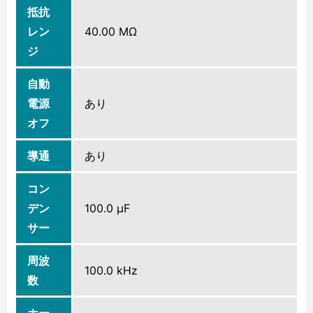
抵抗
レン
40.00 MΩ
ジ
自動
電源
あり
オフ
導通
あり
コン
デン
100.0 μF
サー
周波
100.0 kHz
数
ホー