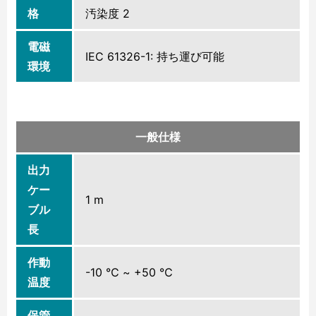
格
汚染度 2
電磁
IEC 61326-1: 持ち運び可能
環境
一般仕様
出力
ケー
1 m
ブル
長
作動
-10 ℃ ~ +50 ℃
温度
保管