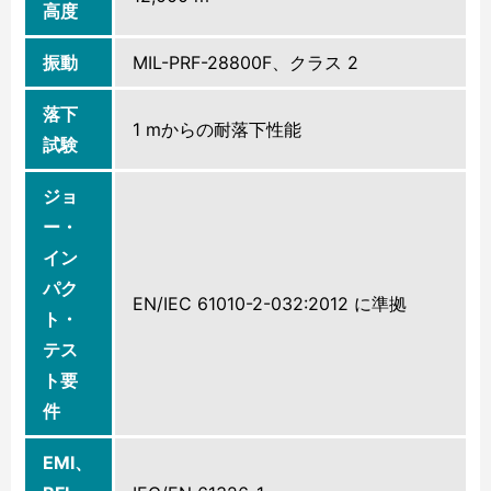
高度
振動
MIL-PRF-28800F、クラス 2
落下
1 mからの耐落下性能
試験
ジョ
ー・
イン
パク
EN/IEC 61010-2-032:2012 に準拠
ト・
テス
ト要
件
EMI、