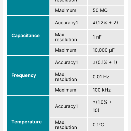
Maximum
50 MΩ
Accuracy1
±(1.2% + 2)
Max.
Capacitance
1 nF
resolution
Maximum
10,000 µF
Accuracy1
±(0.1% + 1)
Max.
Frequency
0.01 Hz
resolution
Maximum
100 kHz
±(1.0% +
Accuracy1
10)
Temperature
Max.
0.1℃
resolution