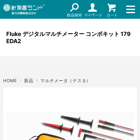
ネット通販（リセール）
メーカー名
ご利用ガイド
メーカーショップ
Fluke デジタルマルチメーター コンボキット 179
EDA2
価格帯
店舗情報
～
お知らせ
東洋計測器株式会社
検索
HOME
新品
マルチメータ（テスタ）
お問い合わせ