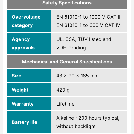
Safety Specifications
Overvoltage
EN 61010-1 to 1000 V CAT III
category
EN 61010-1 to 600 V CAT IV
Agency
UL, CSA, TÜV listed and
approvals
VDE Pending
Mechanical and General Specifications
Size
43 x 90 x 185 mm
Weight
420 g
Warranty
Lifetime
Alkaline ~200 hours typical,
Battery life
without backlight