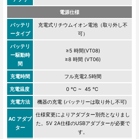
電源仕様
バッテリ
充電式リチウムイオン電池（取り外し不
ータイプ
可）
バッテリ
≥5 時間(VT08)
ー駆動時
≥8 時間 (VT06)
間
充電時間
フル充電2.5時間
充電温度
0 ℃ ~ 45 ℃
充電方法
機器の充電 (バッテリーは取り外し不可)
仕様変更によりアダプター別売となりまし
AC アダプ
た。5V 2A仕様のUSBアダプターが必要で
ター
す。