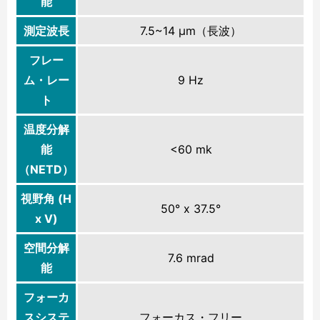
能
測定波長
7.5~14 μm（長波）
フレー
ム・レー
9 Hz
ト
温度分解
能
<60 mk
（NETD）
視野角 (H
50° x 37.5°
x V)
空間分解
7.6 mrad
能
フォーカ
スシステ
フォーカス・フリー