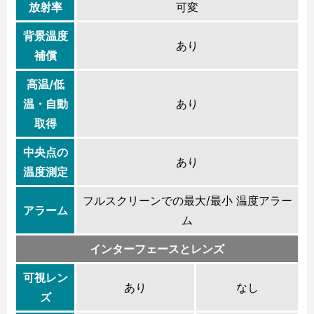
放射率
可変
背景温度
あり
補償
高温/低
温・自動
あり
取得
中央点の
あり
温度測定
フルスクリーンでの最大/最小 温度アラー
アラーム
ム
インターフェースとレンズ
可視レン
あり
なし
ズ