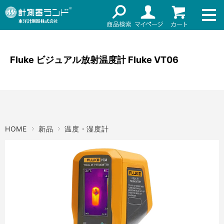
ネット通販（リセール）
メーカー名
ご利用ガイド
メーカーショップ
Fluke ビジュアル放射温度計 Fluke VT06
価格帯
店舗情報
～
お知らせ
東洋計測器株式会社
検索
HOME
新品
温度・湿度計
お問い合わせ