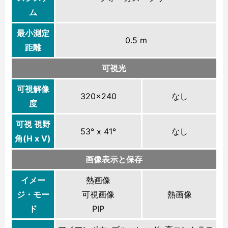
ム
最小測定
0.5 m
距離
可視光
可視解像
320×240
なし
度
可視 視野
53° x 41°
なし
角(H x V)
画像表示と保存
イメー
熱画像
ジ・モー
可視画像
熱画像
ド
PIP