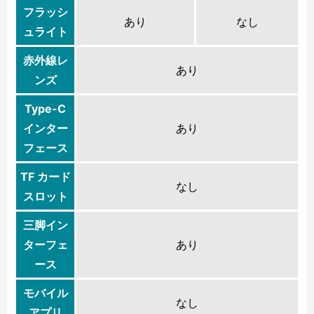
フラッシ
あり
なし
ュライト
赤外線レ
あり
ンズ
Type-C
インター
あり
フェース
TF カード
なし
スロット
三脚イン
ターフェ
あり
ース
モバイル
なし
アプリ