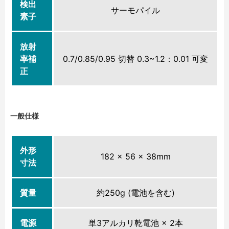
検出
サーモパイル
素子
放射
率補
0.7/0.85/0.95 切替 0.3~1.2：0.01 可変
正
一般仕様
外形
182 × 56 × 38mm
寸法
質量
約250g (電池を含む)
電源
単3アルカリ乾電池 × 2本