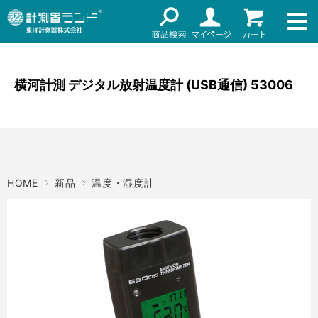
ネット通販（リセール）
メーカー名
ご利用ガイド
メーカーショップ
横河計測 デジタル放射温度計 (USB通信) 53006
価格帯
店舗情報
～
お知らせ
東洋計測器株式会社
検索
HOME
新品
温度・湿度計
お問い合わせ