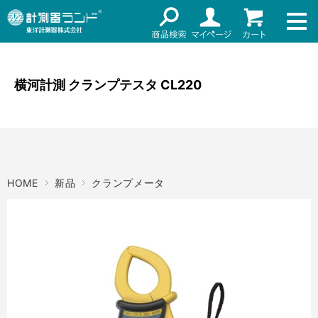
ネット通販（リセール）
メーカー名
ご利用ガイド
メーカーショップ
横河計測 クランプテスタ CL220
価格帯
店舗情報
～
お知らせ
東洋計測器株式会社
検索
HOME
新品
クランプメータ
お問い合わせ