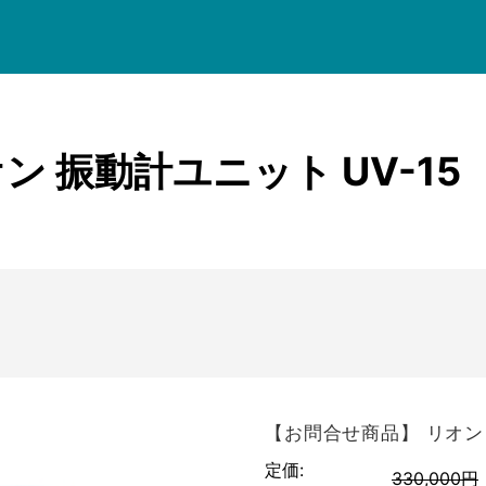
菊水電子工業
名
価格帯
共立電気計器
KEYSIGHT
三和電気計器
 振動計ユニット UV-15
検索
テクシオ
テクトロニクス
テストー
NetAlly
日置電機
ピコテスト
【お問合せ商品】 リオン 
定価:
フルーク
330,000円