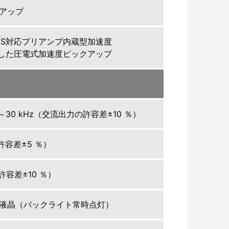
アップ
DS対応プリアンプ内蔵型加速度
介した圧電式加速度ピックアップ
z～30 kHz（交流出力の許容差±10 ％）
許容差±5 ％）
許容差±10 ％）
液晶（バックライト常時点灯）