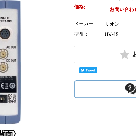
価格:
お問い合わ
UNI-T
横河計測
メーカー：
リオン
型番：
UV-15
リゴル
ローデ・シュワルツ