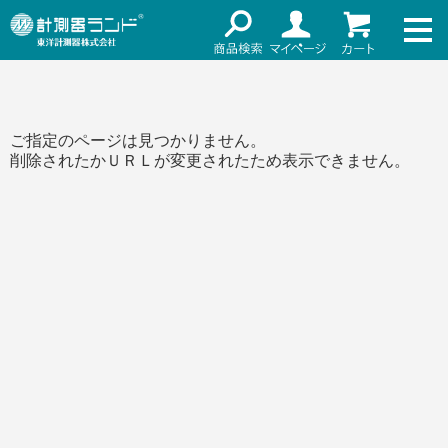
ネット通販（リセール）
メーカー名
ご利用ガイド
メーカーショップ
価格帯
ご指定のページは見つかりません。
店舗情報
削除されたかＵＲＬが変更されたため表示できません。
～
お知らせ
東洋計測器株式会社
検索
お問い合わせ