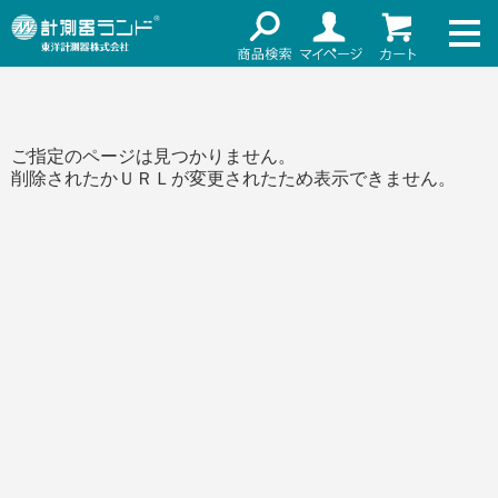
ネット通販（リセール）
メーカー名
ご利用ガイド
メーカーショップ
価格帯
ご指定のページは見つかりません。
店舗情報
削除されたかＵＲＬが変更されたため表示できません。
～
お知らせ
東洋計測器株式会社
検索
お問い合わせ