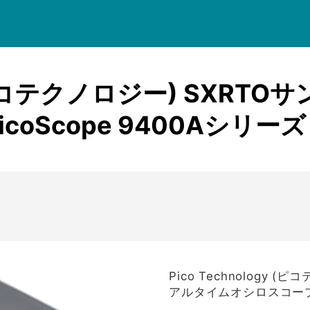
菊水電子工業
名
価格帯
共立電気計器
KEYSIGHT
gy (ピコテクノロジー) SXR
三和電気計器
検索
テクシオ
oScope 9400Aシリーズ
テクトロニクス
テストー
NetAlly
日置電機
ピコテスト
フルーク
Pico Technology
UNI-T
アルタイムオシロスコープ P
横河計測