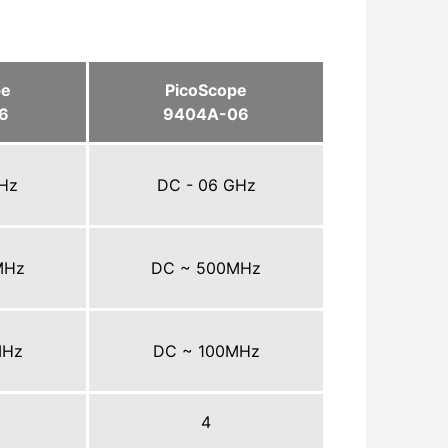
pe
PicoScope
16
9404A-06
GHz
DC - 06 GHz
MHz
DC ~ 500MHz
MHz
DC ~ 100MHz
4