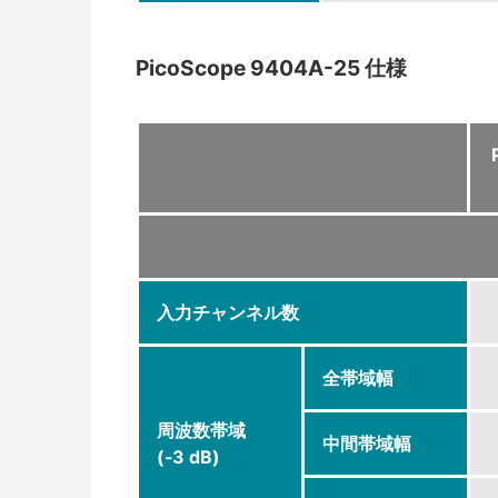
PicoScope 9404A-25 仕様
入力チャンネル数
全帯域幅
周波数帯域
中間帯域幅
(‐3 dB)