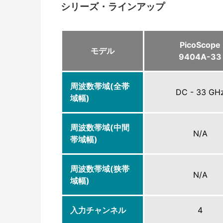
シリーズ・ラインアップ
PicoScope
モデル
9404A-33
周波数帯域(全帯
DC - 33 GH
域幅)
周波数帯域(中間
N/A
帯域幅)
周波数帯域(狭帯
N/A
域幅)
入力チャンネル
4