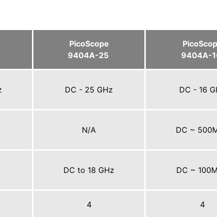
PicoScope
PicoSco
9404A-25
9404A-
z
DC - 25 GHz
DC - 16 
N/A
DC ~ 500
DC to 18 GHz
DC ~ 100
4
4