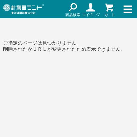
ネット通販（リセール）
メーカー名
ご利用ガイド
メーカーショップ
価格帯
ご指定のページは見つかりません。
店舗情報
削除されたかＵＲＬが変更されたため表示できません。
～
お知らせ
東洋計測器株式会社
検索
お問い合わせ