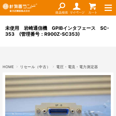
ネット通販（リセール）
メーカー名
ご利用ガイド
メーカーショップ
未使用 岩崎通信機 GPIBインタフェース SC-
353 (管理番号：R900Z-SC353)
価格帯
店舗情報
～
お知らせ
東洋計測器株式会社
検索
HOME
リセール（中古）
電圧・電流・電力測定器
お問い合わせ