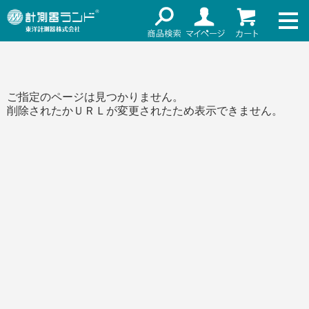
ネット通販（リセール）
メーカー名
ご利用ガイド
メーカーショップ
価格帯
ご指定のページは見つかりません。
店舗情報
削除されたかＵＲＬが変更されたため表示できません。
～
お知らせ
東洋計測器株式会社
検索
お問い合わせ