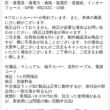
圧・過電流・過電力・過熱・低電圧・逆接続、インター
フェース：GPIB・RS232C・USB
※フロントルーバーが割れています。また、本体の裏面
に少し錆がございます。
校正は行っておりません。校正が必要な場合はお問い合
わせください。(校正は別料金が掛かります。)
ご注文後、出荷前点検を行います。動作確認済み商品で
すが、稀に不具合が出ることがございます。その場合は
大変申し訳ございませんがご注文をキャンセルとさせて
いただく場合がございます。ご了承の上、ご注文をお願
い致します。
付属品：マニュアル、端子カバー、並列ケーブル、電源
コード
保証：1ヵ月間保証
校正：別途料金
中古保証ランクB2:製品は正常に動作するが、添付品や部
品等に一部欠落が有るもの
状態D：実用品 (キズや汚れ等、目立った使用感がある
が、実使用には問題の無い完動中古品)