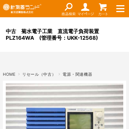
ネット通販（リセール）
メーカー名
ご利用ガイド
メーカーショップ
中古 菊水電子工業 直流電子負荷装置
PLZ164WA (管理番号：UKK-12568)
価格帯
店舗情報
～
お知らせ
東洋計測器株式会社
検索
HOME
リセール（中古）
電源・関連機器
お問い合わせ