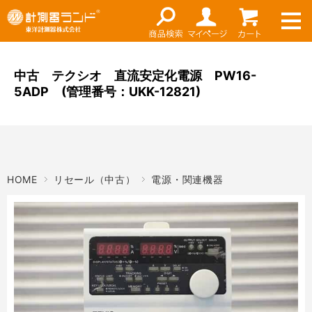
ネット通販（リセール）
メーカー名
ご利用ガイド
メーカーショップ
中古 テクシオ 直流安定化電源 PW16-
5ADP (管理番号：UKK-12821)
価格帯
店舗情報
～
お知らせ
東洋計測器株式会社
検索
HOME
リセール（中古）
電源・関連機器
お問い合わせ