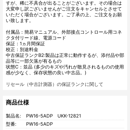
すが、稀に不具合が出ることがございます。その場合は
大変申し訳ございませんがご注文をキャンセルとさせて
いただく場合がございます。ご了承の上、ご注文をお願
い致します。
付属品：簡易マニュアル、外部接点コントロール用コネ
クタ付リード線、電源コード
保証：1ヵ月間保証
校正：別途料金
中古保証ランクB2:製品は正常に動作するが、添付品や部
品等に一部欠落が有るもの
状態C：並品 (多少のキズや汚れが散見されるものの使用
感が少なく、保存状態の良い中古品。)
リセール（中古計測器）の保証ランクに関して
商品仕様
製品名:
PW16-5ADP UKK-12821
型番:
PW16-5ADP