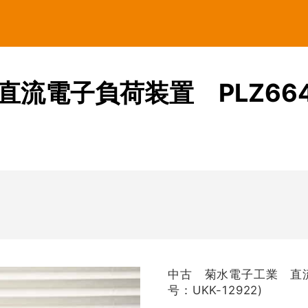
CUSTOM
菊水電子工業
名
価格帯
共立電気計器
KEYSIGHT
流電子負荷装置 PLZ66
三和電気計器
テクシオ
検索
テクトロニクス
テストー
NetAlly
日置電機
ピコテスト
フルーク
UNI-T
横河計測
中古 菊水電子工業 直流
号：UKK-12922)
リゴル