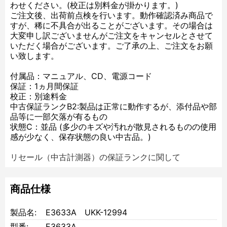
わせください。(校正は別料金が掛かります。)
ご注文後、出荷前点検を行います。動作確認済み商品で
すが、稀に不具合が出ることがございます。その場合は
大変申し訳ございませんがご注文をキャンセルとさせて
いただく場合がございます。ご了承の上、ご注文をお願
い致します。
付属品：マニュアル、CD、電源コード
保証：1ヵ月間保証
校正：別途料金
中古保証ランクB2:製品は正常に動作するが、添付品や部
品等に一部欠落が有るもの
状態C：並品 (多少のキズや汚れが散見されるものの使用
感が少なく、保存状態の良い中古品。)
リセール（中古計測器）の保証ランクに関して
商品仕様
製品名:
E3633A UKK-12994
型番:
E3633A