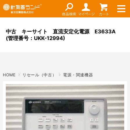
ネット通販（リセール）
メーカー名
ご利用ガイド
メーカーショップ
中古 キーサイト 直流安定化電源 E3633A
(管理番号：UKK-12994)
価格帯
店舗情報
～
お知らせ
東洋計測器株式会社
検索
HOME
リセール（中古）
電源・関連機器
お問い合わせ