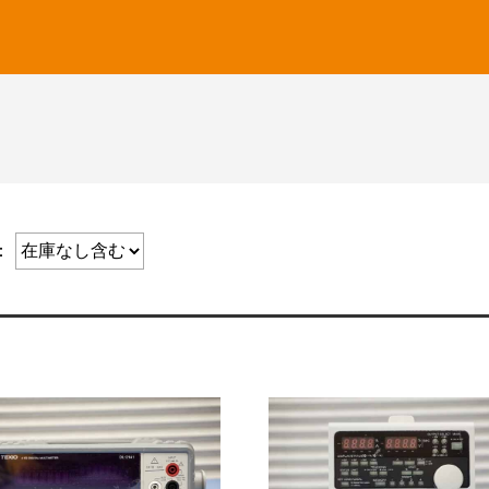
CUSTOM
菊水電子工業
名
価格帯
共立電気計器
KEYSIGHT
三和電気計器
テクシオ
検索
テクトロニクス
テストー
：
NetAlly
日置電機
ピコテスト
フルーク
UNI-T
横河計測
リゴル