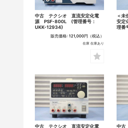
中古 テクシオ 直流安定化電
＜未
源 PSF-800L (管理番号：
安定化
UKK-12934)
理番号
販売価格:
121,000円
（税込）
在庫 在庫あり
中古 テクシオ 直流安定化電
中古