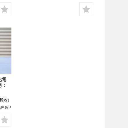
化電
号：
税込）
在庫あり