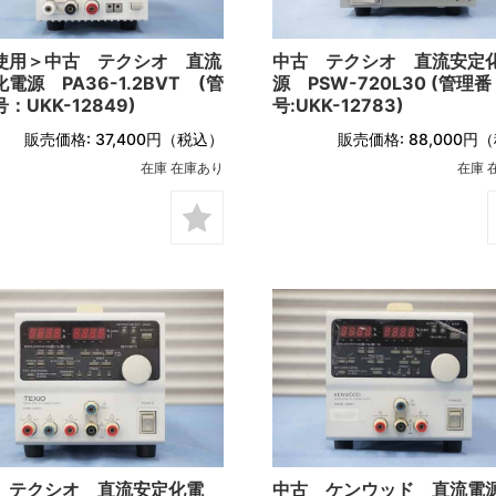
使用＞中古 テクシオ 直流
中古 テクシオ 直流安定
電源 PA36-1.2BVT (管
源 PSW-720L30 (管理番
：UKK-12849)
号:UKK-12783)
販売価格:
37,400円
（税込）
販売価格:
88,000円
（
在庫 在庫あり
在庫 
 テクシオ 直流安定化電
中古 ケンウッド 直流