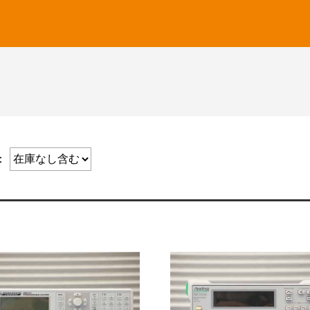
CUSTOM
菊水電子工業
名
価格帯
共立電気計器
KEYSIGHT
三和電気計器
テクシオ
検索
テクトロニクス
テストー
：
NetAlly
日置電機
ピコテスト
フルーク
UNI-T
横河計測
リゴル