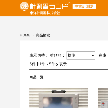
中古計測器
ご利用ガイド
商品名・キーワード
メーカー
HOME
商品検索
表示切替：
並び順：
在庫
5件中1件～5件を表示
商品一覧