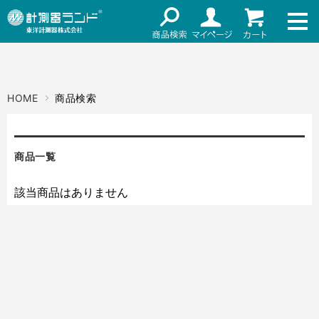
ネット通販（リセール）
メーカー名
ご利用ガイド
メーカーショップ
価格帯
HOME
商品検索
店舗情報
～
お知らせ
商品一覧
東洋計測器株式会社
検索
該当商品はありません
お問い合わせ