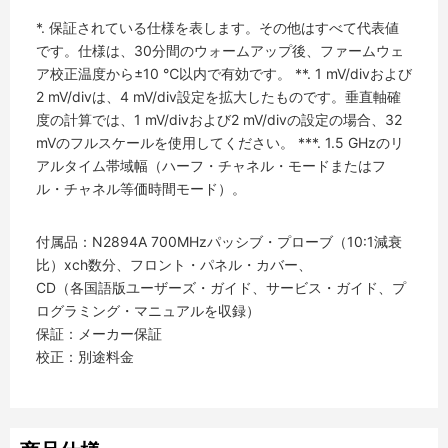
*. 保証されている仕様を表します。その他はすべて代表値
です。仕様は、30分間のウォームアップ後、ファームウェ
ア校正温度から±10 ℃以内で有効です。 **. 1 mV/divおよび
2 mV/divは、4 mV/div設定を拡大したものです。垂直軸確
度の計算では、1 mV/divおよび2 mV/divの設定の場合、32
mVのフルスケールを使用してください。 ***. 1.5 GHzのリ
アルタイム帯域幅（ハーフ・チャネル・モードまたはフ
ル・チャネル等価時間モード）。
付属品：N2894A 700MHzパッシブ・プローブ（10:1減衰
比）xch数分、フロント・パネル・カバー、
CD（各国語版ユーザーズ・ガイド、サービス・ガイド、プ
ログラミング・マニュアルを収録）
保証：メーカー保証
校正：別途料金