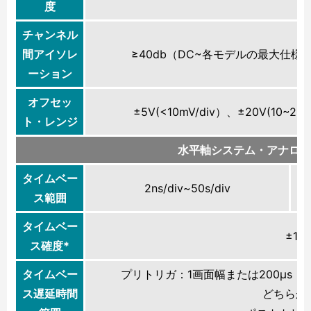
度
チャンネル
間アイソレ
≥40db（DC~各モデルの最大仕様
ーション
オフセッ
±5V(<10mV/div）、±20V(10~20
ト・レンジ
水平軸システム・アナログ
タイムベー
2ns/div~50s/div
1n
ス範囲
タイムベー
±10
ス確度*
タイムベー
プリトリガ：1画面幅または200μs（
ス遅延時間
どちらか