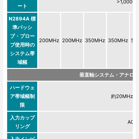
>1,000,
ート
N2894A 標
準パッシ
ブ・プロー
200MHz
200MHz
350MHz
350MHz
50
ブ使用時の
システム帯
域幅
垂直軸システム・アナログ
ハードウェ
ア帯域幅制
約20MHz
限
入力カップ
AC、
リング
入力インピ