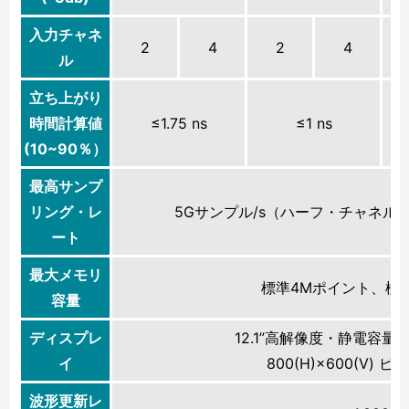
入力チャネ
2
4
2
4
ル
立ち上がり
時間計算値
≤1.75 ns
≤1 ns
(10~90％）
最高サンプ
リング・レ
5Gサンプル/s（ハーフ・チャネル）
ート
最大メモリ
標準4Mポイント、標
容量
ディスプレ
12.1”高解像度・静電容
イ
800(H)×600(V)
波形更新レ