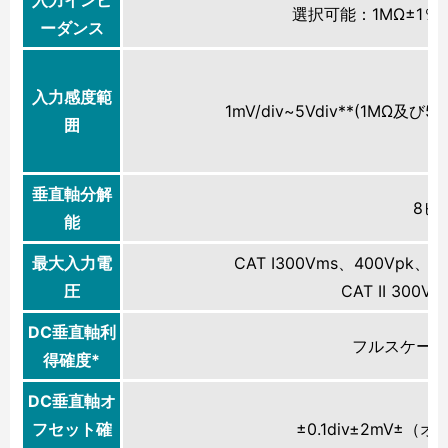
選択可能：1MΩ±1％（1
ーダンス
入力感度範
1mV/div~5Vdiv**(1MΩ及び50
囲
垂直軸分解
8ビ
能
最大入力電
CAT I300Vms、400Vpk
圧
CAT II 300V
DC垂直軸利
フルスケールの
得確度*
DC垂直軸オ
フセット確
±0.1div±2mV±