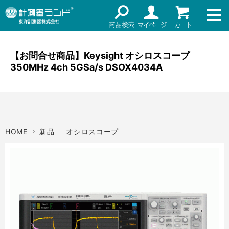
ネット通販（リセール）
メーカー名
ご利用ガイド
メーカーショップ
【お問合せ商品】Keysight オシロスコープ
350MHz 4ch 5GSa/s DSOX4034A
価格帯
店舗情報
～
お知らせ
東洋計測器株式会社
検索
HOME
新品
オシロスコープ
お問い合わせ