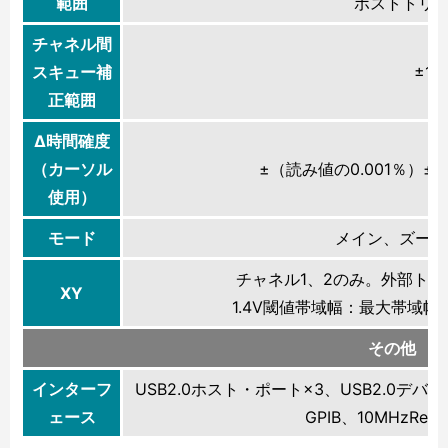
範囲
ポストトリガ：
チャネル間
スキュー補
±10
正範囲
Δ時間確度
（カーソル
±（読み値の0.001％）±（
使用）
モード
メイン、ズーム
チャネル1、2のみ。外部ト
XY
1.4V閾値帯域幅：最大帯域幅。
その他
インターフ
USB2.0ホスト・ポート×3、USB2.0デ
ェース
GPIB、10MHzR