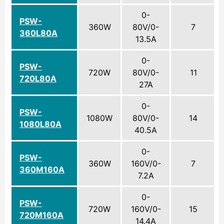
0-
PSW-
360W
80V/0-
7
360L80A
13.5A
0-
PSW-
720W
80V/0-
11
720L80A
27A
0-
PSW-
1080W
80V/0-
14
1080L80A
40.5A
0-
PSW-
360W
160V/0-
7
360M160A
7.2A
0-
PSW-
720W
160V/0-
15
720M160A
14.4A