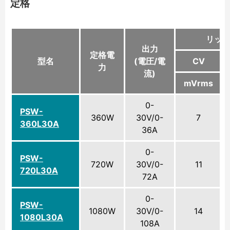
定格
リッ
出力
定格電
型名
(電圧/電
CV
力
流)
mVrms
0-
PSW-
360W
30V/0-
7
360L30A
36A
0-
PSW-
720W
30V/0-
11
720L30A
72A
0-
PSW-
1080W
30V/0-
14
1080L30A
108A