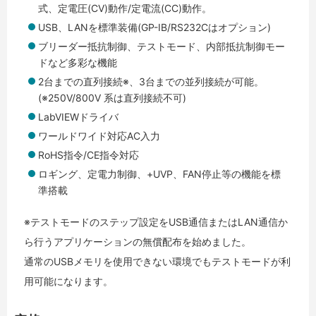
式、定電圧(CV)動作/定電流(CC)動作。
USB、LANを標準装備(GP-IB/RS232Cはオプション)
ブリーダー抵抗制御、テストモード、内部抵抗制御モー
ドなど多彩な機能
2台までの直列接続※、3台までの並列接続が可能。
(※250V/800V 系は直列接続不可)
LabVIEWドライバ
ワールドワイド対応AC入力
RoHS指令/CE指令対応
ロギング、定電力制御、+UVP、FAN停止等の機能を標
準搭載
※テストモードのステップ設定をUSB通信またはLAN通信か
ら行うアプリケーションの無償配布を始めました。
通常のUSBメモリを使用できない環境でもテストモードが利
用可能になります。