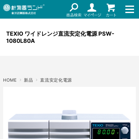
ネット通販（リセール）
メーカー名
ご利用ガイド
メーカーショップ
TEXIO ワイドレンジ直流安定化電源 PSW-
1080L80A
価格帯
店舗情報
～
お知らせ
東洋計測器株式会社
検索
HOME
新品
直流安定化電源
お問い合わせ