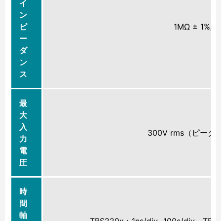
イ
ン
ピ
1MΩ ± 1%, 1
ー
ダ
ン
ス
最
大
入
300V rms（ピーク
力
電
圧
時
間
軸