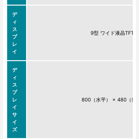
デ
ィ
ス
9型 ワイド液晶TF
プ
レ
イ
デ
ィ
ス
プ
レ
800（水平） × 480（
イ
サ
イ
ズ