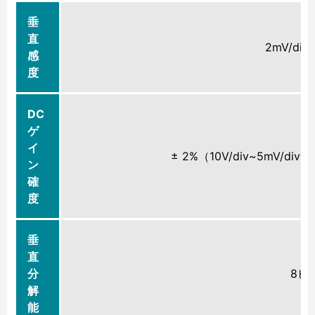
垂
直
2mV/div~
感
度
DC
ゲ
イ
± 2%（10V/div~5mV/di
ン
確
度
垂
直
分
8ビ
解
能