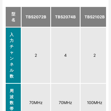
型
TBS2072B
TBS2074B
TBS2102B
名
入
力
チ
ャ
2
4
2
ン
ネ
ル
数
周
波
数
70MHz
70MHz
100MHz
帯