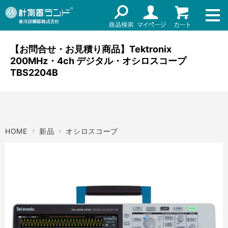
ネット通販（リセール）
メーカー名
ご利用ガイド
【お問合せ・お見積り商品】Tektronix
メーカーショップ
200MHz・4ch デジタル・オシロスコープ
価格帯
店舗情報
TBS2204B
～
お知らせ
東洋計測器株式会社
検索
HOME
新品
オシロスコープ
お問い合わせ