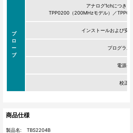
アナログ1chにつき
TPP0200（200MHzモデル）／TPP01
インストールおよび安
プ
ロ
ー
プログラム
ブ
電源ケ
校正
商品仕様
製品名:
TBS2204B