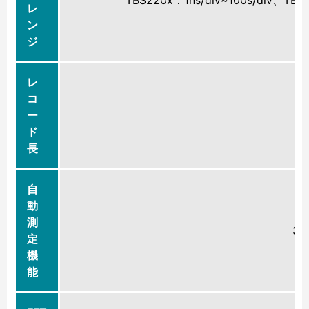
TBS220x：1ns/div~100s/div、TBS2
レ
ン
ジ
レ
コ
ー
5
ド
長
自
動
測
32
定
機
能