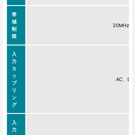
帯
域
20MHz
制
限
入
力
カ
ッ
AC、DC
プ
リ
ン
グ
入
力