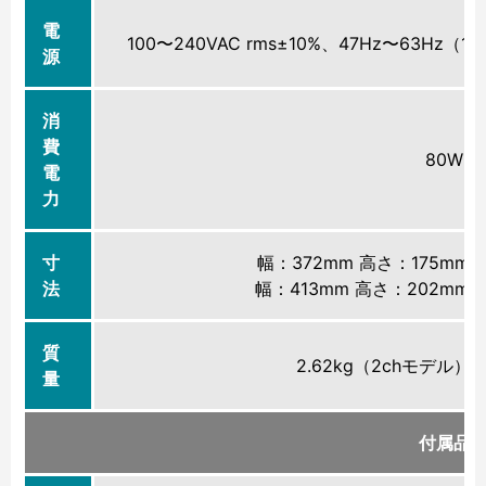
電
100〜240VAC rms±10%、47Hz〜63Hz（1
源
消
費
80W
電
力
寸
幅：372mm 高さ：175mm 
法
幅：413mm 高さ：202mm 
質
2.62kg（2chモデル）、
量
付属品