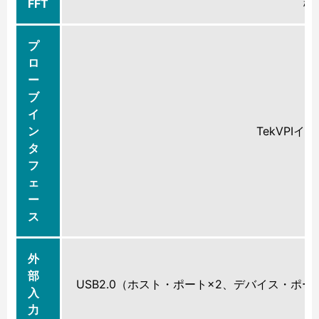
FFT
標
プ
ロ
ー
ブ
イ
ン
TekVPIイ
タ
フ
ェ
ー
ス
外
部
USB2.0（ホスト・ポート×2、デバイス・ポート×1）
入
力