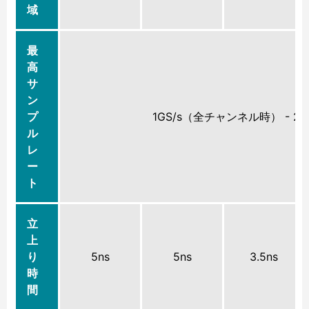
域
最
高
サ
ン
プ
1GS/s（全チャンネル時） - 
ル
レ
ー
ト
立
上
り
5ns
5ns
3.5ns
時
間