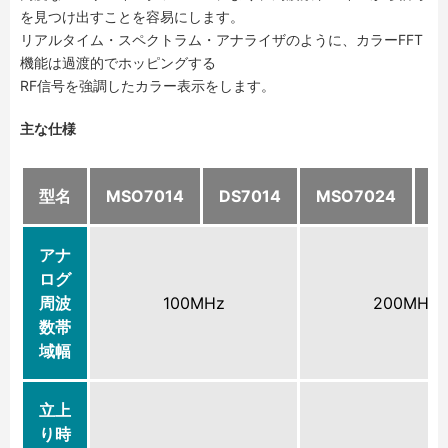
を見つけ出すことを容易にします。
リアルタイム・スペクトラム・アナライザのように、カラーFFT
機能は過渡的でホッピングする
RF信号を強調したカラー表示をします。
主な仕様
型名
MSO7014
DS7014
MSO7024
D
アナ
ログ
周波
100MHz
200MHz
数帯
域幅
立上
り時