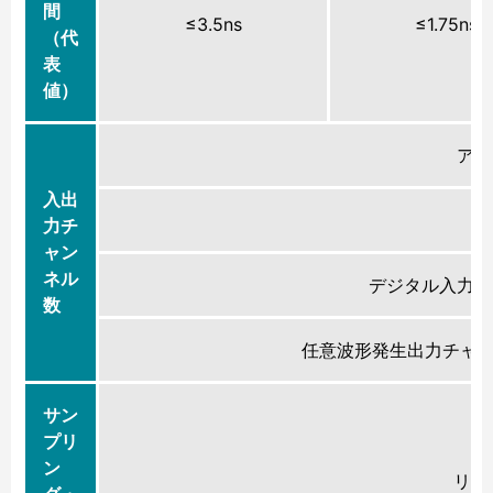
間
≤3.5ns
≤1.75ns
（代
表
値）
アナ
入出
E
力チ
ャン
ネル
デジタル入力チ
数
任意波形発生出力チャン
サン
プリ
ン
リア