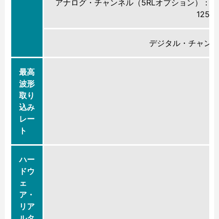
アナログ・チャンネル（5RLオプション）：5
125
デジタル・チャンネ
最高
波形
取り
込み
レー
ト
ハー
ドウ
ェ
ア・
リア
ルタ