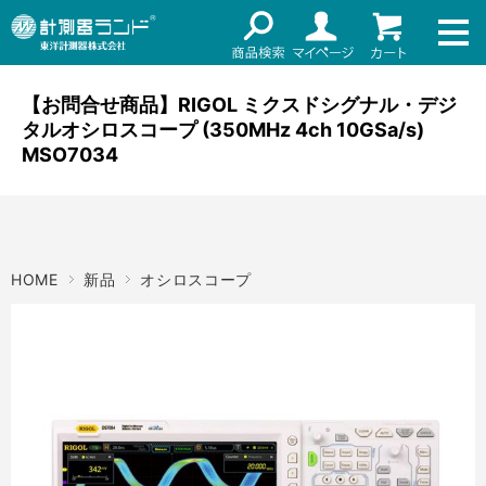
ネット通販（リセール）
メーカー名
ご利用ガイド
【お問合せ商品】RIGOL ミクスドシグナル・デジ
メーカーショップ
タルオシロスコープ (350MHz 4ch 10GSa/s)
価格帯
店舗情報
MSO7034
～
お知らせ
東洋計測器株式会社
検索
HOME
新品
オシロスコープ
お問い合わせ