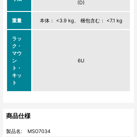
(D)
重量
本体： <3.9 kg、 梱包含む： <7.1 kg
ラッ
ク・
マウ
ン
6U
ト・
キッ
ト
商品仕様
製品名:
MSO7034