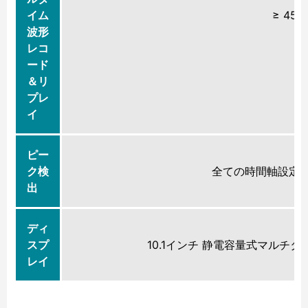
イム
≥ 45
波形
レコ
ード
＆リ
プレ
イ
ピー
ク検
全ての時間軸設定に
出
ディ
スプ
10.1インチ 静電容量式マルチタッ
レイ